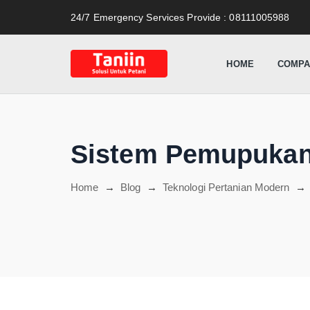
content
24/7 Emergency Services Provide
: 08111005988
HOME
COMPA
Sistem Pemupukan
Home
→
Blog
→
Teknologi Pertanian Modern