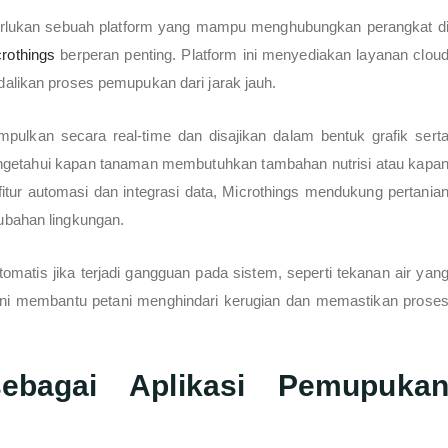
rlukan sebuah platform yang mampu menghubungkan perangkat d
crothings
berperan penting. Platform ini menyediakan layanan clou
ikan proses pemupukan dari jarak jauh.
umpulkan secara real-time dan disajikan dalam bentuk grafik sert
getahui kapan tanaman membutuhkan tambahan nutrisi atau kapa
itur automasi dan integrasi data, Microthings mendukung pertania
erubahan lingkungan.
otomatis jika terjadi gangguan pada sistem, seperti tekanan air yan
al ini membantu petani menghindari kerugian dan memastikan prose
sebagai Aplikasi Pemupuka