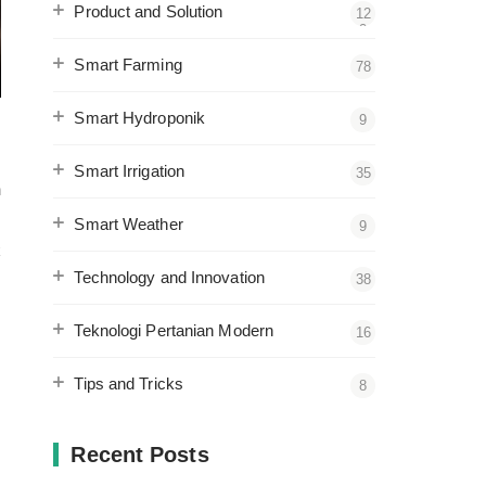
Product and Solution
12
2
Smart Farming
78
Smart Hydroponik
9
Smart Irrigation
35
n
s
Smart Weather
9
k
Technology and Innovation
38
Teknologi Pertanian Modern
16
Tips and Tricks
8
Recent Posts