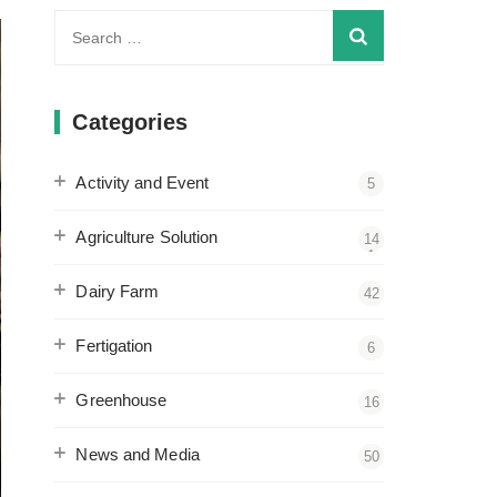
Search
for:
Categories
Activity and Event
5
Agriculture Solution
14
1
Dairy Farm
42
Fertigation
6
Greenhouse
16
News and Media
50