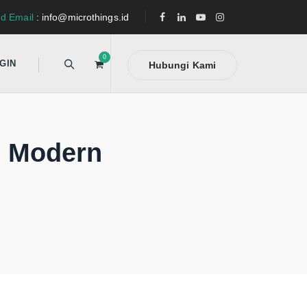
d Email
: info@microthings.id
0
GIN
Hubungi Kami
n Modern