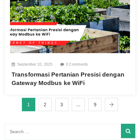
September 10, 2025
0 Comments
Transformasi Pertanian Presisi dengan
Gateway Modbus ke WiFi
1
2
3
…
9
Search
for: