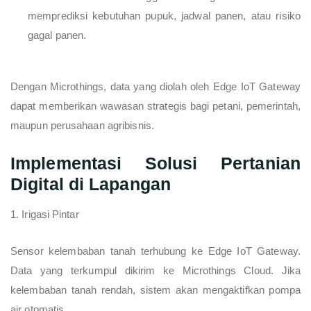
memprediksi kebutuhan pupuk, jadwal panen, atau risiko
gagal panen.
Dengan Microthings, data yang diolah oleh Edge IoT Gateway
dapat memberikan wawasan strategis bagi petani, pemerintah,
maupun perusahaan agribisnis.
Implementasi Solusi Pertanian
Digital di Lapangan
1. Irigasi Pintar
Sensor kelembaban tanah terhubung ke Edge IoT Gateway.
Data yang terkumpul dikirim ke Microthings Cloud. Jika
kelembaban tanah rendah, sistem akan mengaktifkan pompa
air otomatis.