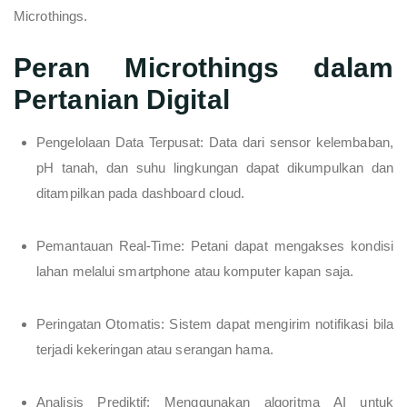
Microthings.
Peran Microthings dalam
Pertanian Digital
Pengelolaan Data Terpusat: Data dari sensor kelembaban,
pH tanah, dan suhu lingkungan dapat dikumpulkan dan
ditampilkan pada dashboard cloud.
Pemantauan Real-Time: Petani dapat mengakses kondisi
lahan melalui smartphone atau komputer kapan saja.
Peringatan Otomatis: Sistem dapat mengirim notifikasi bila
terjadi kekeringan atau serangan hama.
Analisis Prediktif: Menggunakan algoritma AI untuk