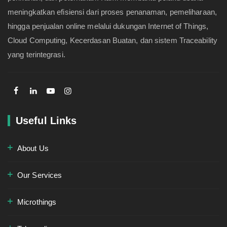
meningkatkan efisiensi dari proses penanaman, pemeliharaan,
hingga penjualan online melalui dukungan Internet of Things,
Cloud Computing, Kecerdasan Buatan, dan sistem Traceability
yang terintegrasi.
Useful Links
About Us
Our Services
Microthings