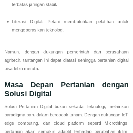
terbatas jaringan stabil.
Literasi Digital: Petani membutuhkan pelatihan untuk
mengoperasikan teknologi.
Namun, dengan dukungan pemerintah dan perusahaan
agritech, tantangan ini dapat diatasi sehingga pertanian digital
bisa lebih merata.
Masa Depan Pertanian dengan
Solusi Digital
Solusi Pertanian Digital bukan sekadar teknologi, melainkan
paradigma baru dalam bercocok tanam. Dengan dukungan IoT,
edge computing, dan cloud platform seperti Microthings,
pertanian akan semakin adaptif terhadap perubahan iklim,