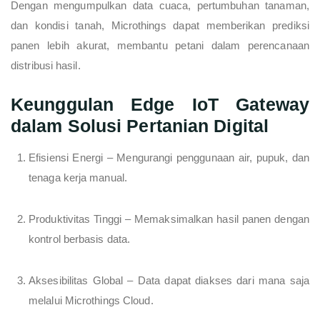
Dengan mengumpulkan data cuaca, pertumbuhan tanaman,
dan kondisi tanah, Microthings dapat memberikan prediksi
panen lebih akurat, membantu petani dalam perencanaan
distribusi hasil.
Keunggulan Edge IoT Gateway
dalam Solusi Pertanian Digital
Efisiensi Energi – Mengurangi penggunaan air, pupuk, dan
tenaga kerja manual.
Produktivitas Tinggi – Memaksimalkan hasil panen dengan
kontrol berbasis data.
Aksesibilitas Global – Data dapat diakses dari mana saja
melalui Microthings Cloud.