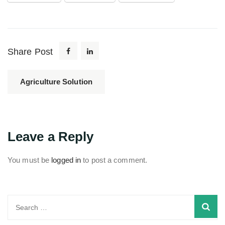
Share Post
Agriculture Solution
Leave a Reply
You must be
logged in
to post a comment.
Search
for: