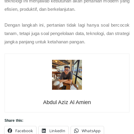
teknologi ini menjawab kebutuhan akan pertanian modern yang
efisien, produktif, dan berkelanjutan.
Dengan langkah ini, pertanian tidak lagi hanya soal bercocok
tanam, tetapi juga soal pengelolaan data, teknologi, dan strategi
jangka panjang untuk ketahanan pangan.
Abdul Aziz Al Amien
Share this:
Facebook
LinkedIn
WhatsApp