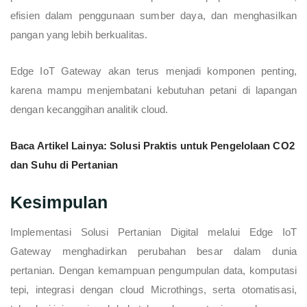
efisien dalam penggunaan sumber daya, dan menghasilkan
pangan yang lebih berkualitas.
Edge IoT Gateway akan terus menjadi komponen penting,
karena mampu menjembatani kebutuhan petani di lapangan
dengan kecanggihan analitik cloud.
Baca Artikel Lainya: Solusi Praktis untuk Pengelolaan CO2
dan Suhu di Pertanian
Kesimpulan
Implementasi Solusi Pertanian Digital melalui Edge IoT
Gateway menghadirkan perubahan besar dalam dunia
pertanian. Dengan kemampuan pengumpulan data, komputasi
tepi, integrasi dengan cloud Microthings, serta otomatisasi,