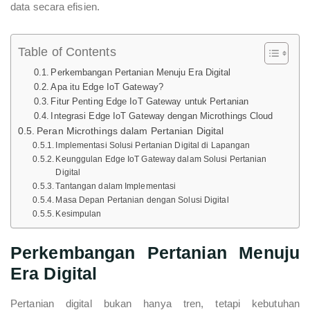
data secara efisien.
Table of Contents
Perkembangan Pertanian Menuju Era Digital
Apa itu Edge IoT Gateway?
Fitur Penting Edge IoT Gateway untuk Pertanian
Integrasi Edge IoT Gateway dengan Microthings Cloud
Peran Microthings dalam Pertanian Digital
Implementasi Solusi Pertanian Digital di Lapangan
Keunggulan Edge IoT Gateway dalam Solusi Pertanian
Digital
Tantangan dalam Implementasi
Masa Depan Pertanian dengan Solusi Digital
Kesimpulan
Perkembangan Pertanian Menuju
Era Digital
Pertanian digital bukan hanya tren, tetapi kebutuhan