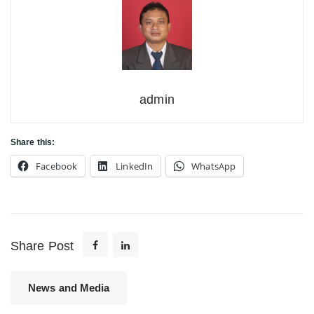
admin
Share this:
Facebook
LinkedIn
WhatsApp
Share Post
News and Media