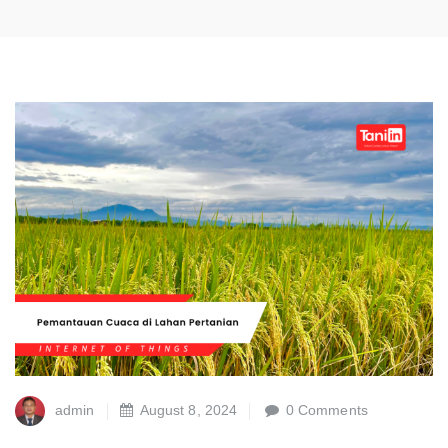
admin
August 8, 2024
0 Comments