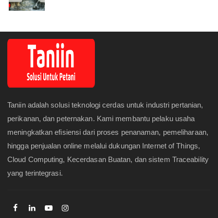
Taniin adalah solusi teknologi cerdas untuk industri pertanian,
perikanan, dan peternakan. Kami membantu pelaku usaha
meningkatkan efisiensi dari proses penanaman, pemeliharaan,
hingga penjualan online melalui dukungan Internet of Things,
Cloud Computing, Kecerdasan Buatan, dan sistem Traceability
yang terintegrasi.