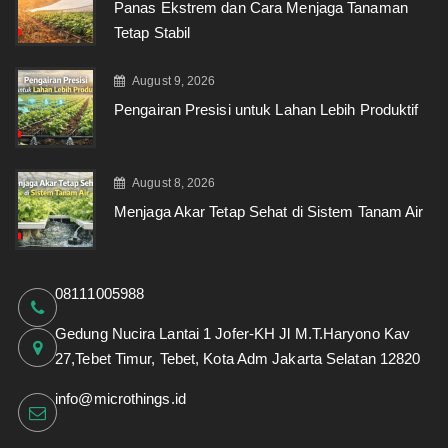
Panas Ekstrem dan Cara Menjaga Tanaman
Tetap Stabil
August 9, 2026
Pengairan Presisi untuk Lahan Lebih Produktif
August 8, 2026
Menjaga Akar Tetap Sehat di Sistem Tanam Air
08111005988
Gedung Nucira Lantai 1 Jofer-KH Jl M.T.Haryono Kav
27,Tebet Timur, Tebet, Kota Adm Jakarta Selatan 12820
info@microthings.id