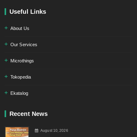
Useful Links
About Us
Our Services
Microthings
Tokopedia
Ekatalog
Recent News
August 10, 2026