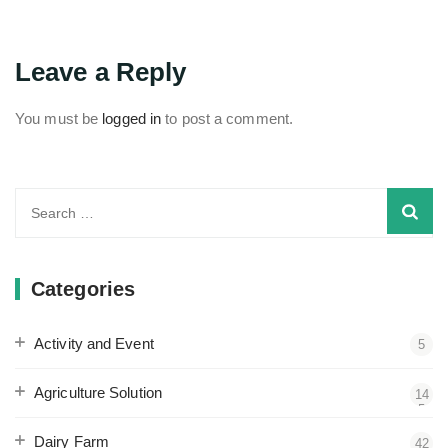
Leave a Reply
You must be
logged in
to post a comment.
Search
for:
Categories
Activity and Event
5
Agriculture Solution
14
5
Dairy Farm
42