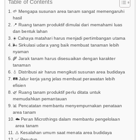
Table of Contents
🌱 Mengapa susunan area tanam sangat memengaruhi
hasil
📍 Ruang tanam produktif dimulai dari memahami luas
dan bentuk lahan
☀️ Cahaya matahari harus menjadi pertimbangan utama
🌬️ Sirkulasi udara yang baik membuat tanaman lebih
nyaman
🌾 Jarak tanam harus disesuaikan dengan karakter
tanaman
💧 Distribusi air harus mengikuti susunan area budidaya
🛤️ Jalur kerja yang jelas membuat perawatan lebih
efisien
🌿 Ruang tanam produktif perlu ditata untuk
memudahkan pemantauan
📊 Pencatatan membantu menyempurnakan penataan
area tanam
☁️ Peran Microthings dalam membantu pengelolaan
area tanam
⚠️ Kesalahan umum saat menata area budidaya
✅ Penutup