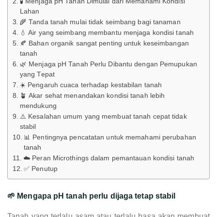
🧪 Menjaga pH Tanah Dimulai dari Memahami Kondisi
Lahan
🌾 Tanda tanah mulai tidak seimbang bagi tanaman
💧 Air yang seimbang membantu menjaga kondisi tanah
🍂 Bahan organik sangat penting untuk keseimbangan
tanah
🌿 Menjaga pH Tanah Perlu Dibantu dengan Pemupukan
yang Tepat
☀️ Pengaruh cuaca terhadap kestabilan tanah
🪴 Akar sehat menandakan kondisi tanah lebih
mendukung
⚠️ Kesalahan umum yang membuat tanah cepat tidak
stabil
📊 Pentingnya pencatatan untuk memahami perubahan
tanah
☁️ Peran Microthings dalam pemantauan kondisi tanah
✅ Penutup
🌱 Mengapa pH tanah perlu dijaga tetap stabil
Tanah yang terlalu asam atau terlalu basa akan membuat