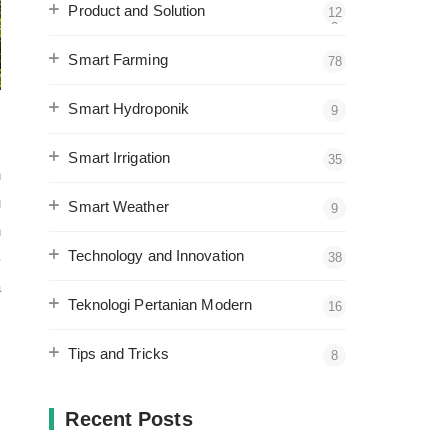
Product and Solution
12
2
Smart Farming
78
Smart Hydroponik
9
Smart Irrigation
35
n
u
Smart Weather
9
n
Technology and Innovation
38
-
a
Teknologi Pertanian Modern
16
Tips and Tricks
8
Recent Posts