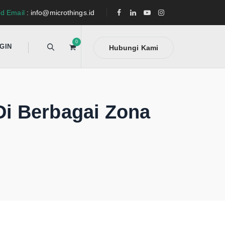
d Email
: info@microthings.id
0
GIN
Hubungi Kami
Di Berbagai Zona