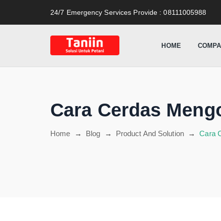
content
24/7 Emergency Services Provide
: 08111005988
HOME
COMPA
Cara Cerdas Mengo
Home
→
Blog
→
Product And Solution
→
Cara C