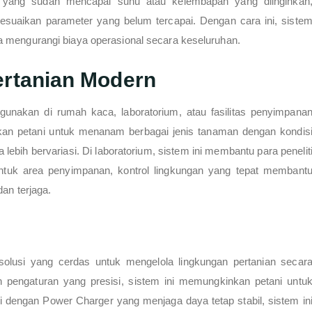
 yang sudah mencapai suhu atau kelembapan yang diinginkan
esuaikan parameter yang belum tercapai. Dengan cara ini, siste
a mengurangi biaya operasional secara keseluruhan.
ertanian Modern
digunakan di rumah kaca, laboratorium, atau fasilitas penyimpana
kan petani untuk menanam berbagai jenis tanaman dengan kondis
lebih bervariasi. Di laboratorium, sistem ini membantu para penelit
Untuk area penyimpanan, kontrol lingkungan yang tepat membant
dan terjaga.
solusi yang cerdas untuk mengelola lingkungan pertanian secar
dan pengaturan yang presisi, sistem ini memungkinkan petani untu
 dengan Power Charger yang menjaga daya tetap stabil, sistem in