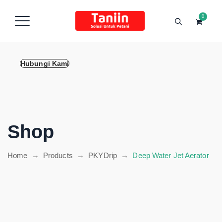
content
0
Hubungi Kami
Shop
Home
→
Products
→
PKYDrip
→
Deep Water Jet Aerator