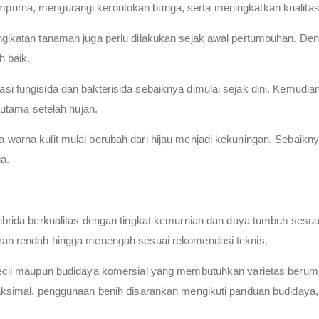
purna, mengurangi kerontokan bunga, serta meningkatkan kualitas
ngikatan tanaman juga perlu dilakukan sejak awal pertumbuhan. De
h baik.
si fungisida dan bakterisida sebaiknya dimulai sejak dini. Kemudia
erutama setelah hujan.
 warna kulit mulai berubah dari hijau menjadi kekuningan. Sebaikn
a.
hibrida berkualitas dengan tingkat kemurnian dan daya tumbuh sesua
aran rendah hingga menengah sesuai rekomendasi teknis.
kecil maupun budidaya komersial yang membutuhkan varietas berumu
 maksimal, penggunaan benih disarankan mengikuti panduan budiday