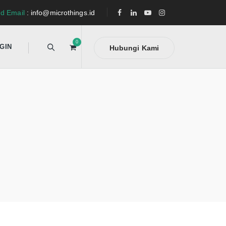
d Email
: info@microthings.id
0
GIN
Hubungi Kami