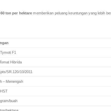
60 ton per hektare
memberikan peluang keuntungan yang lebih besa
angan
Tymoti F1
Tomat Hibrida
pts/SR.120/10/2011
h – Menengah
 HST
 gram/buah
ton/hektare