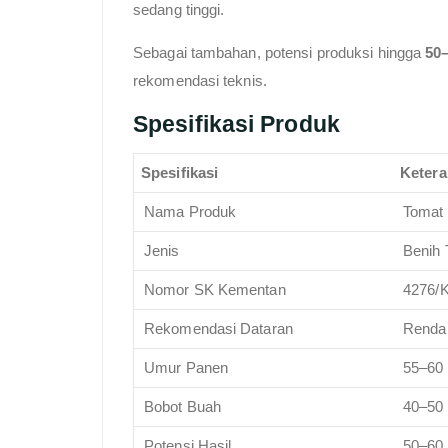
sedang tinggi.
Sebagai tambahan, potensi produksi hingga
50–
rekomendasi teknis.
Spesifikasi Produk
Spesifikasi
Keter
Nama Produk
Tomat 
Jenis
Benih 
Nomor SK Kementan
4276/K
Rekomendasi Dataran
Renda
Umur Panen
55–60
Bobot Buah
40–50
Potensi Hasil
50–60 