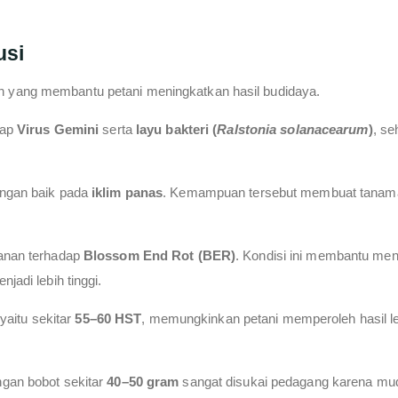
usi
 yang membantu petani meningkatkan hasil budidaya.
dap
Virus Gemini
serta
layu bakteri (
Ralstonia solanacearum
)
, se
engan baik pada
iklim panas
. Kemampuan tersebut membuat tanaman 
hanan terhadap
Blossom End Rot (BER)
. Kondisi ini membantu me
jadi lebih tinggi.
 yaitu sekitar
55–60 HST
, memungkinkan petani memperoleh hasil l
ngan bobot sekitar
40–50 gram
sangat disukai pedagang karena muda