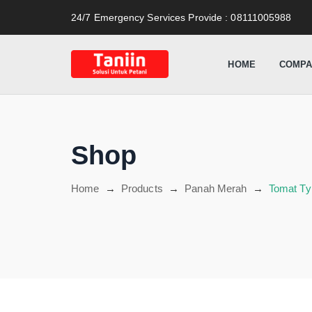
content
24/7 Emergency Services Provide
: 08111005988
HOME
COMPA
Shop
Home
→
Products
→
Panah Merah
→
Tomat Ty