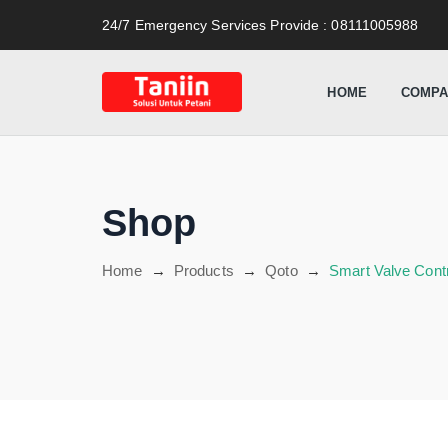
content
24/7 Emergency Services Provide
: 08111005988
HOME
COMPA
Shop
Home
→
Products
→
Qoto
→
Smart Valve Cont