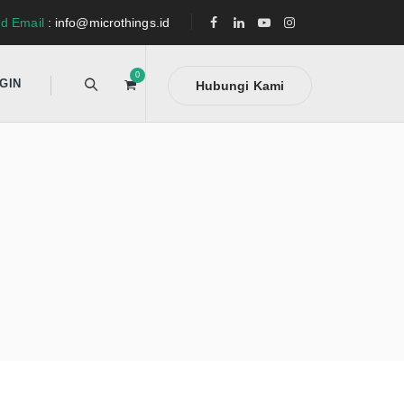
d Email
: info@microthings.id
0
GIN
Hubungi Kami