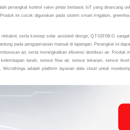
lah perangkat kontrol valve pintar berbasis IoT yang dirancang u
Produk ini cocok digunakan pada sistem smart irrigation, greenhouse
 nirkabel, serta konsep solar assisted design, QT-02F08-G sang
ergantung pada pengoperasian manual di lapangan. Perangkat ini da
mborosan air, serta meningkatkan efisiensi distribusi air. Produk
kelembapan tanah, sensor flow air, sensor tekanan, sensor level 
s. Microthings adalah platform layanan data cloud untuk monitorin