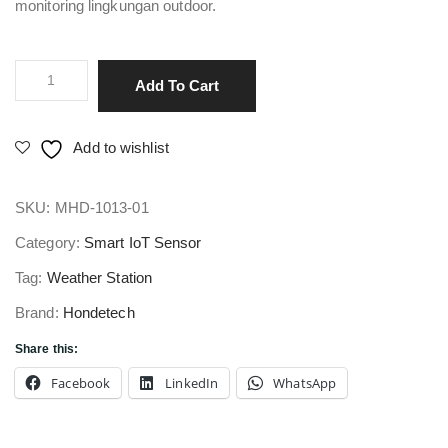
monitoring lingkungan outdoor.
Compact
Add To Cart
Weather
Station
Add to wishlist
13-
in-
SKU:
MHD-1013-01
1
Environment
Category:
Smart IoT Sensor
Monitor
Tag:
Weather Station
quantity
Brand:
Hondetech
Share this:
Facebook
LinkedIn
WhatsApp