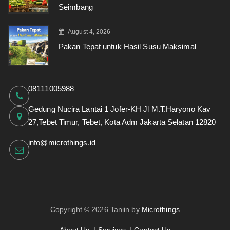
Seimbang
August 4, 2026
Pakan Tepat untuk Hasil Susu Maksimal
08111005988
Gedung Nucira Lantai 1 Jofer-KH Jl M.T.Haryono Kav
27,Tebet Timur, Tebet, Kota Adm Jakarta Selatan 12820
info@microthings.id
Copyright © 2026 Taniin by
Microthings
About Us
Services
Contact Us