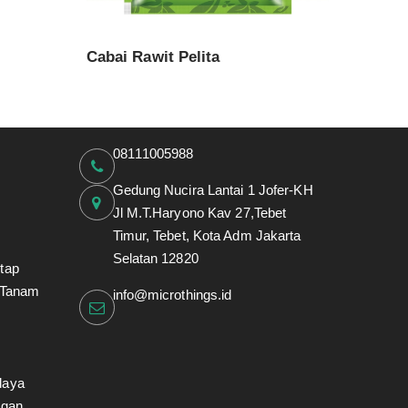
Cabai Rawit Pelita
08111005988
Gedung Nucira Lantai 1 Jofer-KH
Jl M.T.Haryono Kav 27,Tebet
Timur, Tebet, Kota Adm Jakarta
Selatan 12820
tap
 Tanam
info@microthings.id
daya
ngan