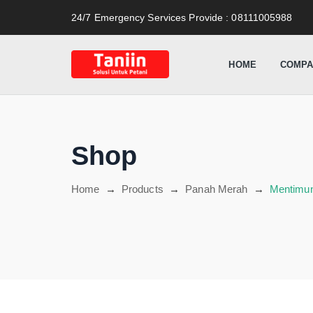
content
24/7 Emergency Services Provide
: 08111005988
HOME
COMPA
Shop
Home
→
Products
→
Panah Merah
→
Mentimun