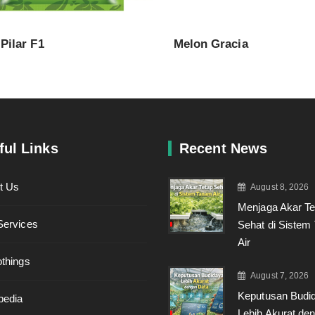
Pilar F1
Melon Gracia
ful Links
Recent News
t Us
August 8, 2026
Menjaga Akar Te
Services
Sehat di Sistem
Air
othings
August 7, 2026
Keputusan Budi
pedia
Lebih Akurat de