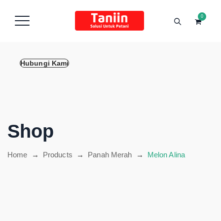
content
0
Hubungi Kami
Shop
Home
→
Products
→
Panah Merah
→
Melon Alina