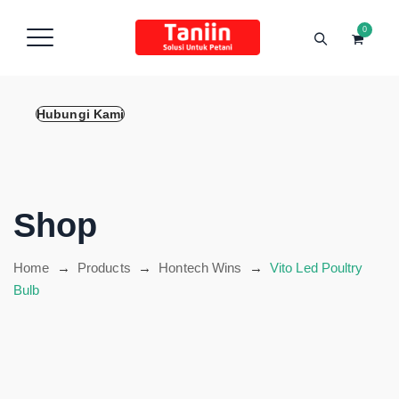
content
0
Hubungi Kami
Shop
Home
→
Products
→
Hontech Wins
→
Vito Led Poultry
Bulb