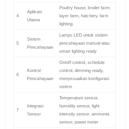
Poultry house, broiler farm,
Aplikasi
4
layer farm, hatchery, farm
Utama
lighting
Lampu LED untuk sistem
Sistem
5
pencahayaan manual atau
Pencahayaan
smart lighting ready
On/off control, schedule
Kontrol
control, dimming ready,
6
Pencahayaan
menyesuaikan konfigurasi
sistem
Temperature sensor,
Integrasi
humidity sensor, light
7
Sensor
intensity sensor, ammonia
sensor, power meter