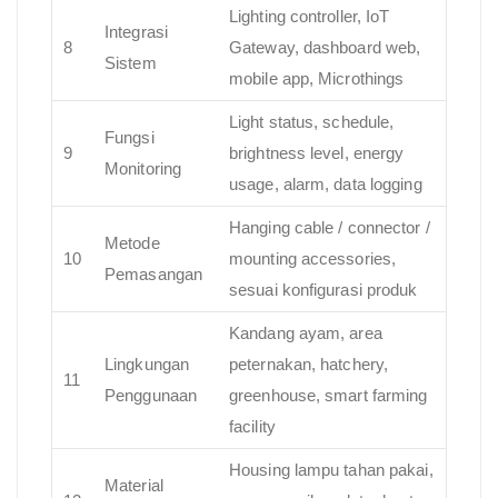
Lighting controller, IoT
Integrasi
8
Gateway, dashboard web,
Sistem
mobile app, Microthings
Light status, schedule,
Fungsi
9
brightness level, energy
Monitoring
usage, alarm, data logging
Hanging cable / connector /
Metode
10
mounting accessories,
Pemasangan
sesuai konfigurasi produk
Kandang ayam, area
Lingkungan
peternakan, hatchery,
11
Penggunaan
greenhouse, smart farming
facility
Housing lampu tahan pakai,
Material