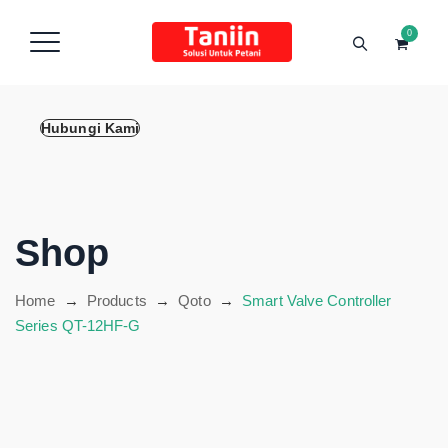
content
0
Hubungi Kami
Shop
Home
→
Products
→
Qoto
→
Smart Valve Controller
Series QT-12HF-G