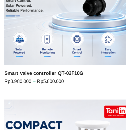
Smart valve controller QT-02F10G
Price
–
Rp
3.980.000
Rp
5.800.000
range:
Rp3.980.000
through
Rp5.800.000