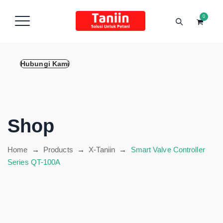
content
0
Hubungi Kami
Shop
Home
→
Products
→
X-Taniin
→
Smart Valve Controller
Series QT-100A