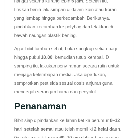
hangat selama kurang lebih
6 jam
. Setelah itu,
tiriskan benih lalu simpan di dalam kain atau koran
yang lembap hingga berkecambah. Berikutnya,
pindahkan kecambah ke polybag dan letakkan di
bawah naungan plastik bening.
Agar bibit tumbuh sehat, buka sungkup setiap pagi
hingga pukul
10.00
, kemudian tutup kembali. Di
samping itu, lakukan penyiraman secara rutin untuk
menjaga kelembapan media. Jika diperlukan,
semprotkan pestisida sesuai dosis anjuran guna
mencegah serangan hama dan penyakit.
Penanaman
Bibit siap dipindahkan ke lahan ketika berumur
8–12
hari setelah semai
atau telah memiliki
2 helai daun
.
Gunakan jarak tanam
60–70 cm
dalam barisan dan