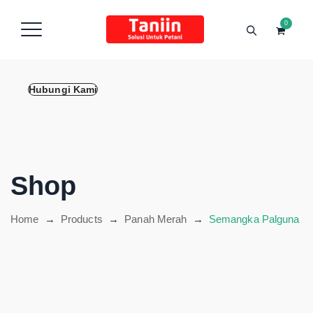
content
0
Hubungi Kami
Shop
Home
→
Products
→
Panah Merah
→
Semangka Palguna