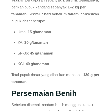
lakukan pengapuran sebanyak
2 ton/ha
. Selanjutnya,
berikan pupuk kandang sebanyak
1–2 kg per
tanaman
. Sekitar
7 hari sebelum tanam
, aplikasikan
pupuk dasar berupa:
Urea:
15 g/tanaman
ZA:
30 g/tanaman
SP-36:
45 g/tanaman
KCl:
40 g/tanaman
Total pupuk dasar yang diberikan mencapai
130 g per
tanaman
.
Persemaian Benih
Sebelum disemai, rendam benih menggunakan air