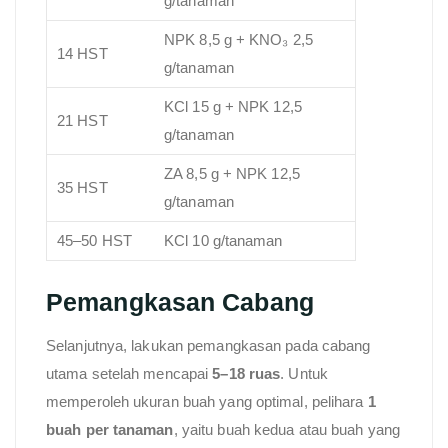
g/tanaman
NPK 8,5 g + KNO₃ 2,5
14 HST
g/tanaman
KCl 15 g + NPK 12,5
21 HST
g/tanaman
ZA 8,5 g + NPK 12,5
35 HST
g/tanaman
45–50 HST
KCl 10 g/tanaman
Pemangkasan Cabang
Selanjutnya, lakukan pemangkasan pada cabang
utama setelah mencapai
5–18 ruas
. Untuk
memperoleh ukuran buah yang optimal, pelihara
1
buah per tanaman
, yaitu buah kedua atau buah yang