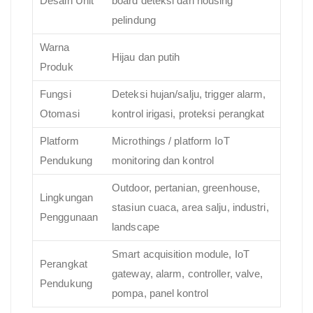
Desain Unit
board deteksi dan housing
pelindung
Warna
Hijau dan putih
Produk
Fungsi
Deteksi hujan/salju, trigger alarm,
Otomasi
kontrol irigasi, proteksi perangkat
Platform
Microthings / platform IoT
Pendukung
monitoring dan kontrol
Outdoor, pertanian, greenhouse,
Lingkungan
stasiun cuaca, area salju, industri,
Penggunaan
landscape
Smart acquisition module, IoT
Perangkat
gateway, alarm, controller, valve,
Pendukung
pompa, panel kontrol