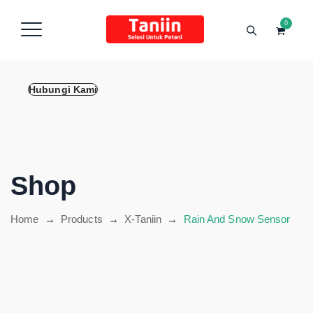
content
0
Hubungi Kami
Shop
Home
→
Products
→
X-Taniin
→
Rain And Snow Sensor