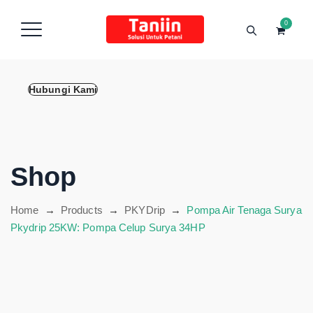
content
0
Hubungi Kami
Shop
Home
→
Products
→
PKYDrip
→
Pompa Air Tenaga Surya
Pkydrip 25KW: Pompa Celup Surya 34HP