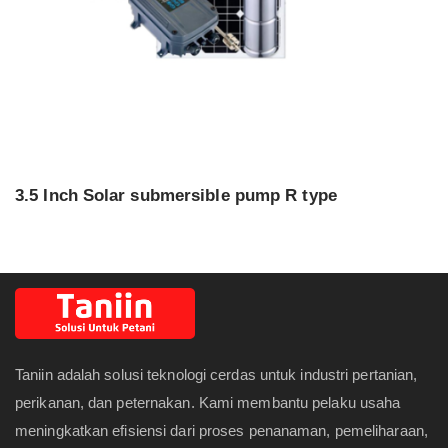
3.5 Inch Solar submersible pump R type
Taniin adalah solusi teknologi cerdas untuk industri pertanian,
perikanan, dan peternakan. Kami membantu pelaku usaha
meningkatkan efisiensi dari proses penanaman, pemeliharaan,