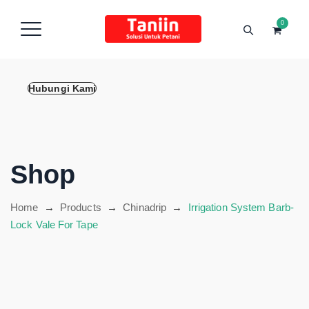
content
0
Hubungi Kami
Shop
Home
→
Products
→
Chinadrip
→
Irrigation System Barb-
Lock Vale For Tape