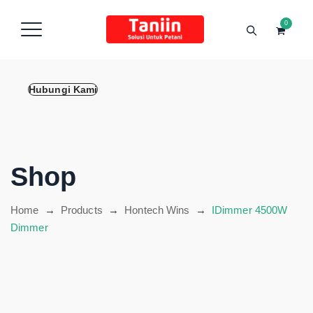
content
0
Hubungi Kami
Shop
Home
→
Products
→
Hontech Wins
→
IDimmer 4500W
Dimmer