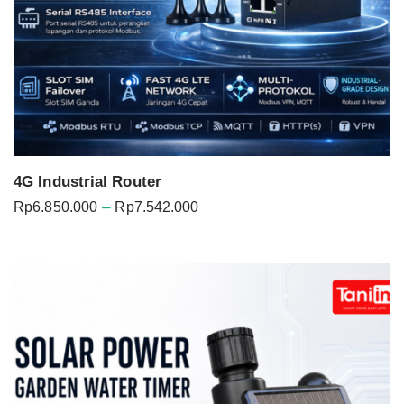
4G Industrial Router
Price
–
Rp
6.850.000
Rp
7.542.000
range:
Rp6.850.000
through
Rp7.542.000