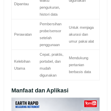
waktu
digunakan
Dipantau
pengukuran,
histori data
Pembersihan
Untuk menjaga
probe/sensor
Perawatan
akurasi dan
setelah
umur pakai alat
penggunaan
Cepat, praktis,
Mendukung
Kelebihan
portabel, dan
pertanian
Utama
mudah
berbasis data
digunakan
Manfaat dan Aplikasi