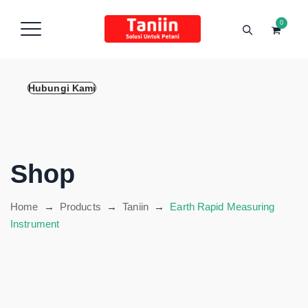
content
0
Hubungi Kami
Shop
Home
→
Products
→
Taniin
→
Earth Rapid Measuring
Instrument