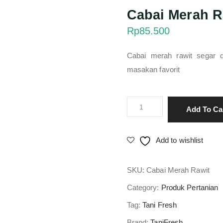
Cabai Merah R
Rp
85.500
Cabai merah rawit segar 
masakan favorit
Cabai
Add To Ca
Merah
Rawit
Add to wishlist
Segar
quantity
SKU:
Cabai Merah Rawit
Category:
Produk Pertanian
Tag:
Tani Fresh
Brand:
TaniFresh