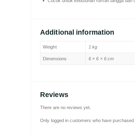
Cocok untuk kebutuhan rumah tangga dan u
Additional information
Weight
1 kg
Dimensions
6 × 6 × 6 cm
Reviews
There are no reviews yet.
Only logged in customers who have purchased t