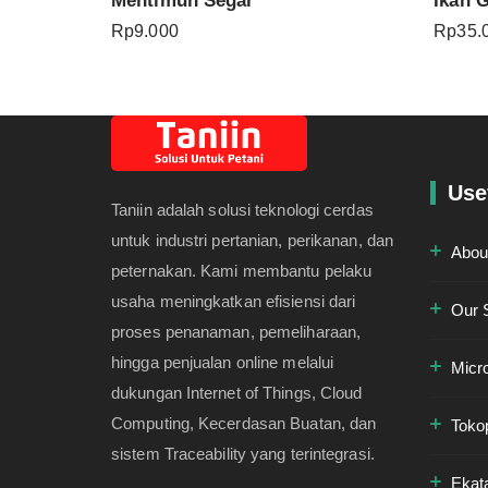
Mentimun Segar
Ikan 
Rp
9.000
Rp
35.
Use
Taniin adalah solusi teknologi cerdas
untuk industri pertanian, perikanan, dan
Abou
peternakan. Kami membantu pelaku
usaha meningkatkan efisiensi dari
Our 
proses penanaman, pemeliharaan,
hingga penjualan online melalui
Micr
dukungan Internet of Things, Cloud
Computing, Kecerdasan Buatan, dan
Toko
sistem Traceability yang terintegrasi.
Ekat