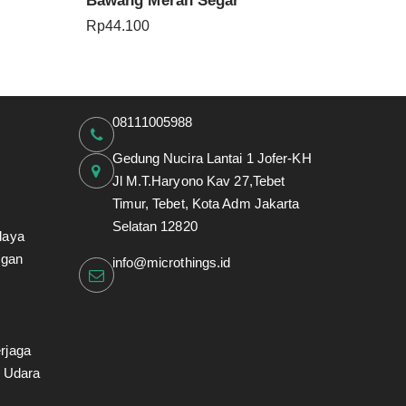
Bawang Merah Segar
Rp
44.100
08111005988
Gedung Nucira Lantai 1 Jofer-KH
Jl M.T.Haryono Kav 27,Tebet
Timur, Tebet, Kota Adm Jakarta
Selatan 12820
daya
ngan
info@microthings.id
rjaga
i Udara