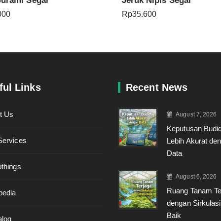
Gurami Segar
Jeruk Nipis Segar
000
Rp
35.600
ful Links
Recent News
t Us
August 7, 2026
Keputusan Budi
Services
Lebih Akurat de
Data
othings
August 6, 2026
Ruang Tanam Te
pedia
dengan Sirkulas
Baik
alog