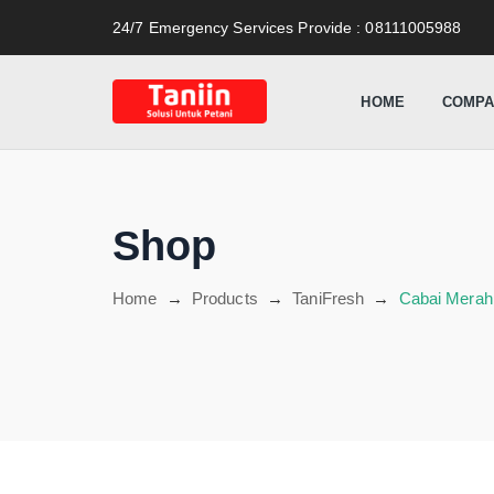
content
24/7 Emergency Services Provide
: 08111005988
HOME
COMPA
Shop
Home
→
Products
→
TaniFresh
→
Cabai Merah