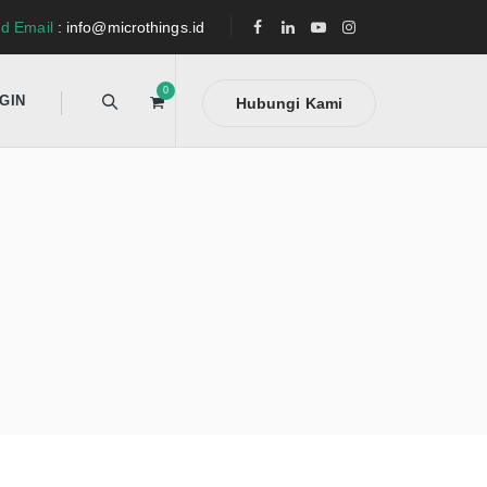
d Email
: info@microthings.id
0
GIN
Hubungi Kami