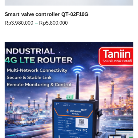
Smart valve controller QT-02F10G
Price
–
Rp
3.980.000
Rp
5.800.000
range:
Rp3.980.000
through
Rp5.800.000