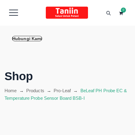
content
0
Hubungi Kami
Shop
Home
→
Products
→
Pro-Leaf
→
BeLeaf PH Probe EC &
Temperature Probe Sensor Board BSB-I