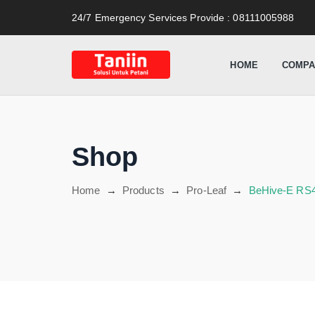
content
24/7 Emergency Services Provide
: 08111005988
HOME
COMPA
Shop
Home
→
Products
→
Pro-Leaf
→
BeHive-E RS4