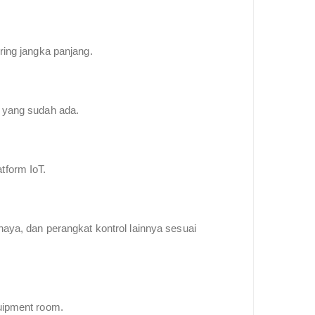
ring jangka panjang.
g yang sudah ada.
tform IoT.
aya, dan perangkat kontrol lainnya sesuai
uipment room.