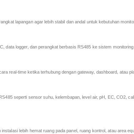
ngkat lapangan agar lebih stabil dan andal untuk kebutuhan monito
C, data logger, dan perangkat berbasis RS485 ke sistem monitorin
a real-time ketika terhubung dengan gateway, dashboard, atau pla
RS485 seperti sensor suhu, kelembapan, level air, pH, EC, CO2, cah
stalasi lebih hemat ruang pada panel, ruang kontrol, atau area eq