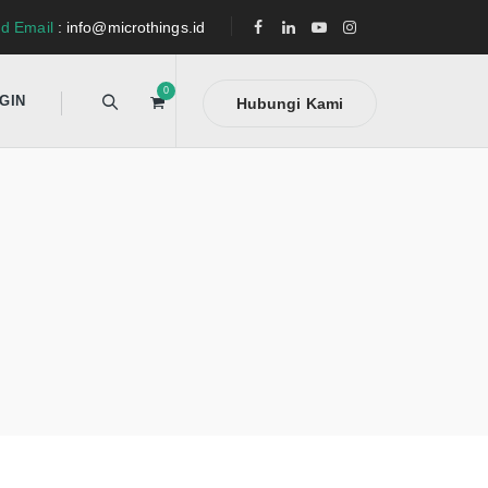
d Email
: info@microthings.id
0
GIN
Hubungi Kami