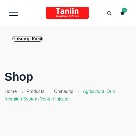
content
0
Hubungi Kami
Shop
Home
→
Products
→
Chinadrip
→
Agricultural Drip
Irrigation System Venturi Injector