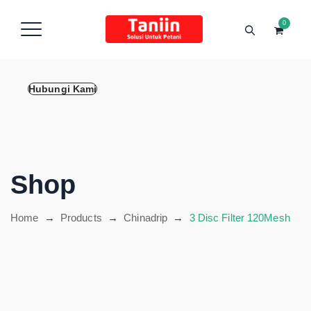
content
0
Hubungi Kami
Shop
Home
→
Products
→
Chinadrip
→
3 Disc Filter 120Mesh