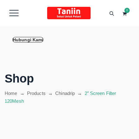
content
0
Hubungi Kami
Shop
Home
→
Products
→
Chinadrip
→
2″ Screen Filter
120Mesh