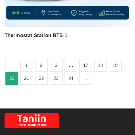
Thermostat Station BTS-1
←
1
2
3
…
17
18
19
20
21
22
23
24
→